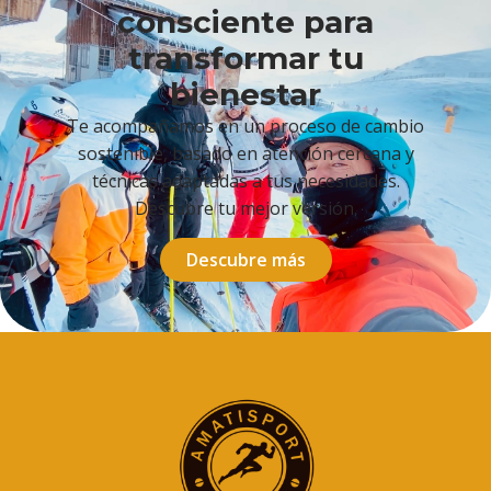
consciente para
transformar tu
bienestar
Te acompañamos en un proceso de cambio
sostenible, basado en atención cercana y
técnicas adaptadas a tus necesidades.
Descubre tu mejor versión.
Descubre más