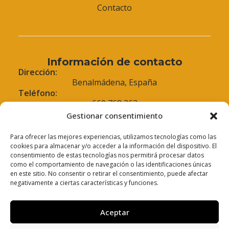
Contacto
Información de contacto
Dirección:
Benalmádena, España
Teléfono:
660 768 263
Correo electrónico:
Gestionar consentimiento
info@amatisport.com
Cómo llegar
Para ofrecer las mejores experiencias, utilizamos tecnologías como las
cookies para almacenar y/o acceder a la información del dispositivo. El
consentimiento de estas tecnologías nos permitirá procesar datos
como el comportamiento de navegación o las identificaciones únicas
en este sitio. No consentir o retirar el consentimiento, puede afectar
negativamente a ciertas características y funciones.
Legal
Aviso legal
Aceptar
Política de privacidad